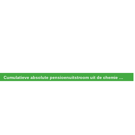
Cumulatieve absolute pensioenuitstroom uit de chemie arbeidsmarkt voor de periode 2020-2050