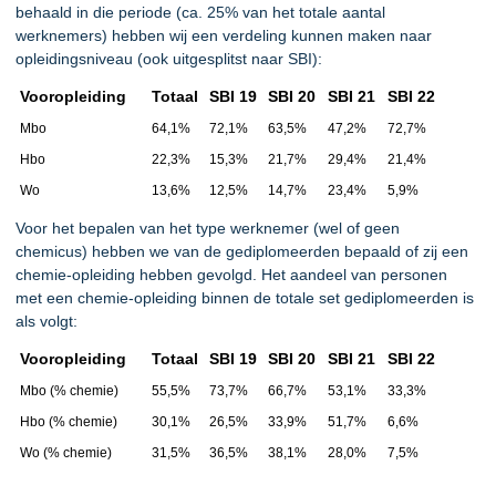
behaald in die periode (ca. 25% van het totale aantal
werknemers) hebben wij een verdeling kunnen maken naar
opleidingsniveau (ook uitgesplitst naar SBI):
Vooropleiding
Totaal
SBI 19
SBI 20
SBI 21
SBI 22
Mbo
64,1%
72,1%
63,5%
47,2%
72,7%
Hbo
22,3%
15,3%
21,7%
29,4%
21,4%
Wo
13,6%
12,5%
14,7%
23,4%
5,9%
Voor het bepalen van het type werknemer (wel of geen
chemicus) hebben we van de gediplomeerden bepaald of zij een
chemie-opleiding hebben gevolgd. Het aandeel van personen
met een chemie-opleiding binnen de totale set gediplomeerden is
als volgt:
Vooropleiding
Totaal
SBI 19
SBI 20
SBI 21
SBI 22
Mbo (% chemie)
55,5%
73,7%
66,7%
53,1%
33,3%
Hbo (% chemie)
30,1%
26,5%
33,9%
51,7%
6,6%
Wo (% chemie)
31,5%
36,5%
38,1%
28,0%
7,5%