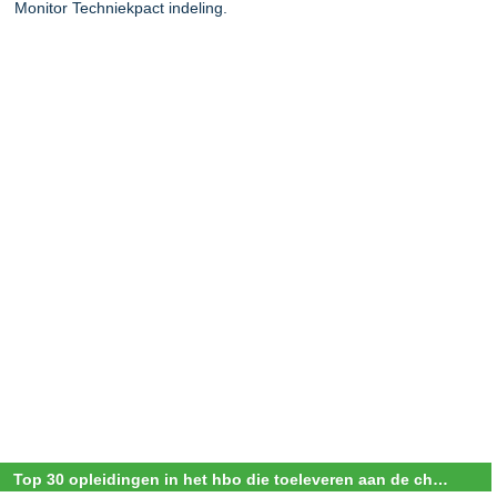
Monitor Techniekpact indeling.
Top 30 opleidingen in het hbo die toeleveren aan de chemie arbeidsmarkt (SBI 19-22)