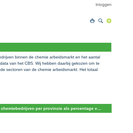
Inloggen
bedrijven binnen de chemie arbeidsmarkt en het aantal
rodata van het CBS. Wij hebben daarbij gekozen om te
n de sectoren van de chemie arbeidsmarkt. Het totaal
Aandeel chemiebedrijven per provincie als percentage van het totaal aantal bedrijven in de provincie