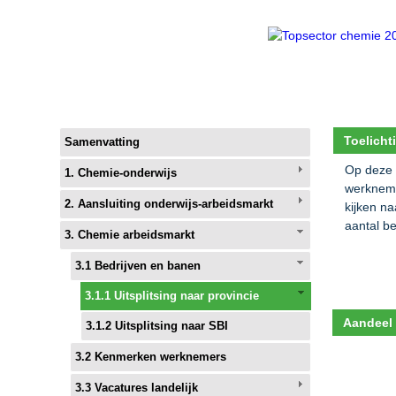
Toelicht
Samenvatting
Op deze 
1. Chemie-onderwijs
werkneme
2. Aansluiting onderwijs-arbeidsmarkt
kijken n
aantal be
3. Chemie arbeidsmarkt
3.1 Bedrijven en banen
3.1.1 Uitsplitsing naar provincie
3.1.2 Uitsplitsing naar SBI
3.2 Kenmerken werknemers
3.3 Vacatures landelijk