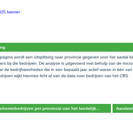
ing
pagina wordt een uitsplitsing naar provincie gegeven voor het aantal 
rs bij die bedrijven. De analyse is uitgevoerd met behulp van de mic
aar de bedrijfseenheden die in een bepaald jaar actief waren in één va
drijven wijkt hiermee licht af van de data over bedrijven van het CBS.
Aandeel chemiebedrijven per provincie van het landelijk aantal chemiebedrijven