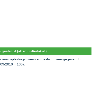
geslacht (absoluut/relatief)
js naar opleidingsniveau en geslacht weergegeven. Er
009/2010 = 100).