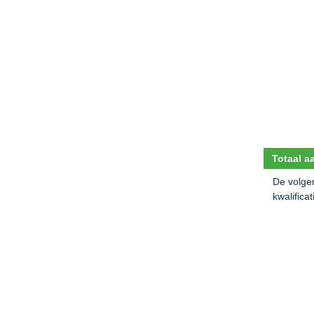
Totaal a
De volgen
kwalifica