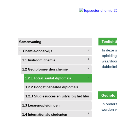
Toelicht
Samenvatting
In deze 
1. Chemie-onderwijs
opleidin
1.1 Instroom chemie
waardoor
dubbeltel
1.2 Gediplomeerden chemie
1.2.1 Totaal aantal diploma's
1.2.2 Hoogst behaalde diploma's
Gediplom
1.2.3 Studiesucces en uitval bij het hbo
In onder
1.3 Lerarenopleidingen
worden vo
1.4 Internationale studenten