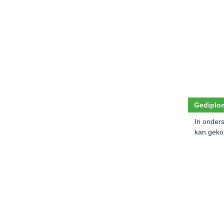
Gediplom
In onder
kan geko