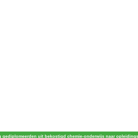
g gediplomeerden uit bekostigd chemie-onderwijs naar opleiding