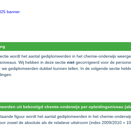
ing
sectie wordt het aantal gediplomeerden in het chemie-onderwijs weergeg
gsniveaus. Wij hebben in deze sectie
niet
gecorrigeerd voor de persone
 we gediplomeerden dubbel kunnen tellen. In de volgende sectie hebb
lingen.
eerden uit bekostigd chemie-onderwijs per opleidingsniveau (abs
staande figuur wordt het aantal gediplomeerden in het chemie-onderwi
or zowel de absolute als de relatieve uitstroom (index 2009/2010 = 10